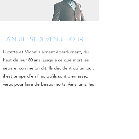
LA NUIT EST DEVENUE JOUR
Lucette et Michel s’aiment éperdument, du
haut de leur 80 ans, jusqu’à ce que mort les
sépare, comme on dit. Ils décident qu’un jour,
il est temps d’en finir, qu’ils sont bien assez
vieux pour faire de beaux morts. Ainsi unis, les
fiancés convolent vers leurs dernières noces.
Morts l’un et l’autre de ne pas imaginer la vie
l’un sans l’autre. Mais ils sont aussi père et
mère d’une fille Elise, qui le lendemain de
cette ultime nuit, n’aura plus de parents. La
Nuit est devenue jour, raconte cette dernière